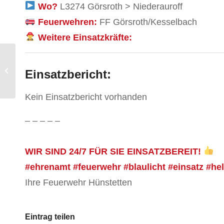
Wo?
L3274 Görsroth > Niederauroff
Feuerwehren:
FF Görsroth/Kesselbach
Weitere Einsatzkräfte:
(B) Verdacht
Einsatzbericht:
Zimmerbrand
Kein Einsatzbericht vorhanden
– – – – –
WIR SIND 24/7 FÜR SIE EINSATZBEREIT!
#ehrenamt #feuerwehr #blaulicht #einsatz #he
Ihre Feuerwehr Hünstetten
Eintrag teilen