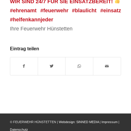
WIR SIND 24/7 FÜR SIE EINSATZBEREIT!
#ehrenamt #feuerwehr #blaulicht #einsatz
#helfenkannjeder
Ihre Feuerwehr Hünstetten
Eintrag teilen
© FEUERWEHR HÜNSTETTEN |
Webdesign:
SINNED MEDIA
|
Impressum
|
Datenschutz