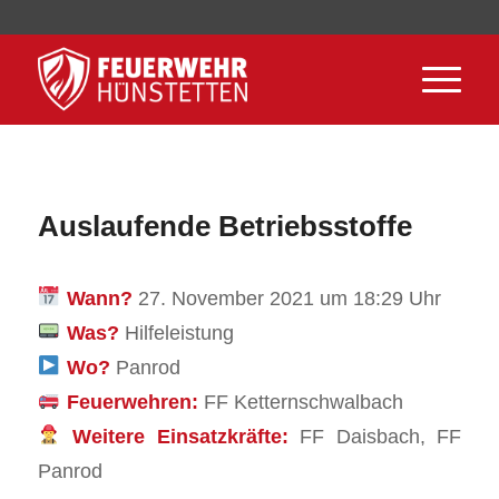
Auslaufende Betriebsstoffe
Wann?
27. November 2021 um 18:29 Uhr
Was?
Hilfeleistung
Wo?
Panrod
Feuerwehren:
FF Ketternschwalbach
Weitere Einsatzkräfte:
FF Daisbach, FF
Panrod