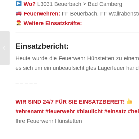
Wo?
L3031 Beuerbach > Bad Camberg
Feuerwehren:
FF Beuerbach, FF Wallrabenst
Weitere Einsatzkräfte:
Hilfeleistung /
Einsatzbericht:
Auslaufende
Betriebsmittel nach
Heute wurde die Feuerwehr Hünstetten zu einem 
Verkehrsunfall
es sich um ein unbeaufsichtigtes Lagerfeuer hande
– – – – –
WIR SIND 24/7 FÜR SIE EINSATZBEREIT!
#ehrenamt #feuerwehr #blaulicht #einsatz #he
Ihre Feuerwehr Hünstetten