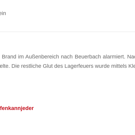
ein
Brand im Außenbereich nach Beuerbach alarmiert. Nach
lte. Die restliche Glut des Lagerfeuers wurde mittels Kl
lfenkannjeder