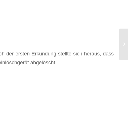
An
Üb
 der ersten Erkundung stellte sich heraus, dass
einlöschgerät abgelöscht.