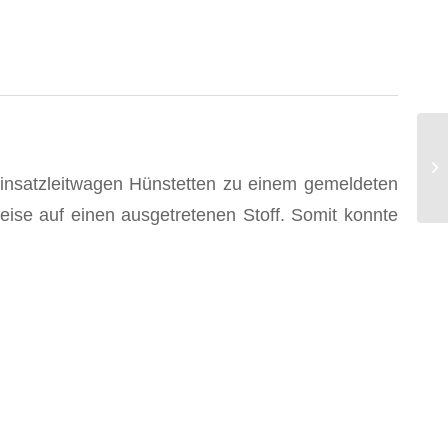
(B
Re
insatzleitwagen Hünstetten zu einem gemeldeten
ise auf einen ausgetretenen Stoff. Somit konnte