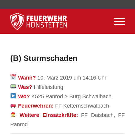
(B) Sturmschaden
Wann?
10. März 2019 um 14:16 Uhr
Was?
Hilfeleistung
Wo?
K525 Panrod > Burg Schwalbach
Feuerwehren:
FF Ketternschwalbach
Weitere Einsatzkräfte:
FF Daisbach, FF
Panrod