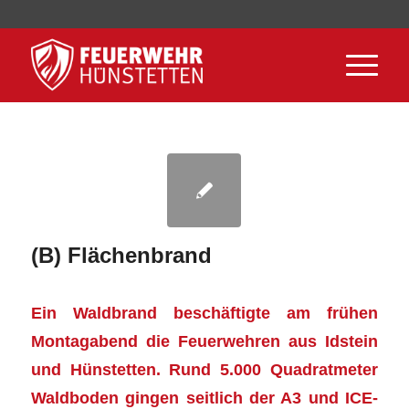
(B) Flächenbrand
Ein Waldbrand beschäftigte am frühen
Montagabend die Feuerwehren aus Idstein
und Hünstetten. Rund 5.000 Quadratmeter
Waldboden gingen seitlich der A3 und ICE-