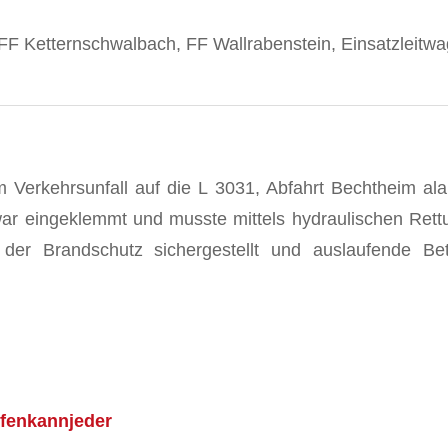
F Ketternschwalbach, FF Wallrabenstein, Einsatzleitw
Verkehrsunfall auf die L 3031, Abfahrt Bechtheim al
ar eingeklemmt und musste mittels hydraulischen Rett
, der Brandschutz sichergestellt und auslaufende B
lfenkannjeder