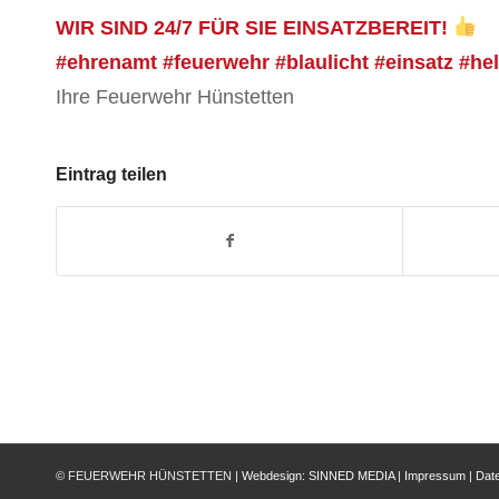
WIR SIND 24/7 FÜR SIE EINSATZBEREIT!
#ehrenamt #feuerwehr #blaulicht #einsatz #he
Ihre Feuerwehr Hünstetten
Eintrag teilen
© FEUERWEHR HÜNSTETTEN |
Webdesign:
SINNED MEDIA
|
Impressum
|
Dat