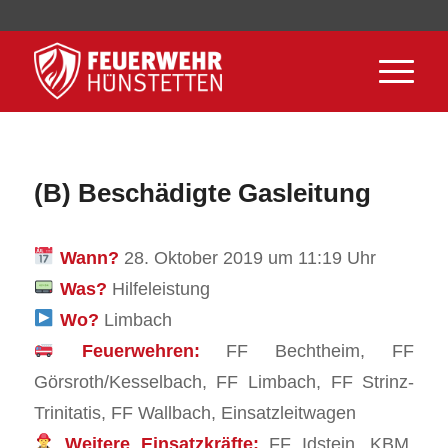
(B) Beschädigte Gasleitung
Wann?
28. Oktober 2019 um 11:19 Uhr
Was?
Hilfeleistung
Wo?
Limbach
Feuerwehren:
FF Bechtheim, FF
Görsroth/Kesselbach, FF Limbach, FF Strinz-
Trinitatis, FF Wallbach, Einsatzleitwagen
Weitere Einsatzkräfte:
FF Idstein, KBM,